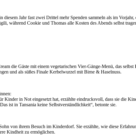
in diesem Jahr fast zwei Drittel mehr Spenden sammeln als im Vorjahr, 
igili, während Cookie und Thomas alle Kosten des Abends selbst trage
ream die Gäste mit einem vegetarischen Vier-Gänge-Menü, das selbst
ingen und als süßes Finale Kerbelwurzel mit Birne & Haselnuss.
innen:
ür Kinder in Not eingesetzt hat, erzählte eindrucksvoll, dass sie die Ki
as ist in Tansania keine Selbstverständlichkeit“, betonte sie.
 Sohn von ihrem Besuch im Kinderdorf. Sie erzählte, wie diese Erfahrun
here Kindheit zu ermöglichen.